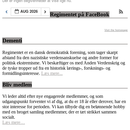
Der er ingen begivenheder at vise lige nu.
AUG 2026
Regimentet på FaceBook
Visit the homepage
Dementi
Regimentet er en dansk demokratisk forening, som tager skarpt
afstand fra den nazistiske verdensanskuelse og andre former for
politisk ekstremisme. Vi beskæftiger os med Anden Verdenskrig og
de tyske tropper ud fra en historisk lærings-, forsknings- og
formidlingsinteresse.
Læs mere...
Bliv medlem
Vi leder altid efter nye engagerede medlemmer, og som
udgangspunkt forventer vi af dig, at du er 18 år eller derover, har en
stor interesse for perioden. Vi kan tilbyde dig en belønnende hobby
med en broget samling medlemmer, der er tæt strikket sammen
socialt.
Læs mere…