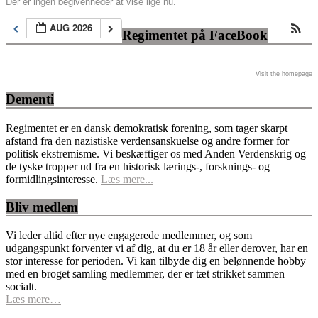
Der er ingen begivenheder at vise lige nu.
AUG 2026
Regimentet på FaceBook
Visit the homepage
Dementi
Regimentet er en dansk demokratisk forening, som tager skarpt
afstand fra den nazistiske verdensanskuelse og andre former for
politisk ekstremisme. Vi beskæftiger os med Anden Verdenskrig og
de tyske tropper ud fra en historisk lærings-, forsknings- og
formidlingsinteresse.
Læs mere...
Bliv medlem
Vi leder altid efter nye engagerede medlemmer, og som
udgangspunkt forventer vi af dig, at du er 18 år eller derover, har en
stor interesse for perioden. Vi kan tilbyde dig en belønnende hobby
med en broget samling medlemmer, der er tæt strikket sammen
socialt.
Læs mere…