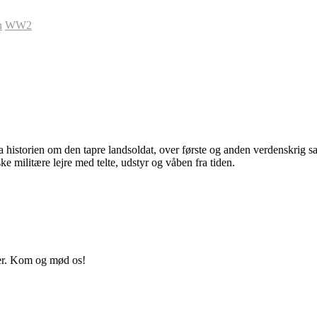
n
WW2
 fra historien om den tapre landsoldat, over første og anden verdenskr
 militære lejre med telte, udstyr og våben fra tiden.
jer. Kom og mød os!