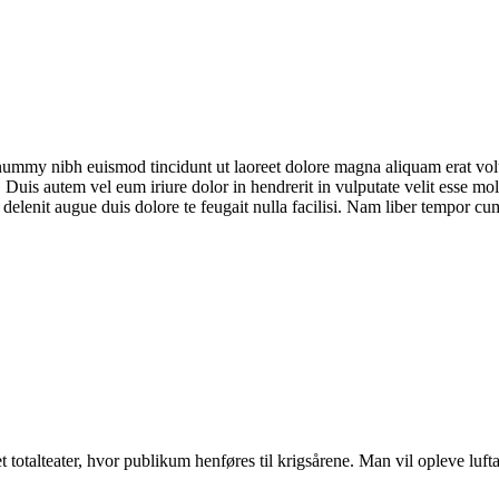
onummy nibh euismod tincidunt ut laoreet dolore magna aliquam erat vol
uis autem vel eum iriure dolor in hendrerit in vulputate velit esse moles
 delenit augue duis dolore te feugait nulla facilisi. Nam liber tempor cu
 totalteater, hvor publikum henføres til krigsårene. Man vil opleve luf