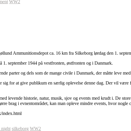
ement
WW2
jøllund Ammunitionsdepot ca. 16 km fra Silkeborg lørdag den 1. septem
å 1. september 1944 på vestfronten, østfronten og i Danmark.
dende parter og dels som de mange civile i Danmark, der måtte leve med be
 sig for at give publikum en særlig oplevelse denne dag. Der vil være fr
d levende historie, natur, musik, sjov og events med krudt i. De store
ørre brag i evnentområdet, kan man opleve mindre events, hvor nogle op
/index.html
 night
silkeborg
WW2