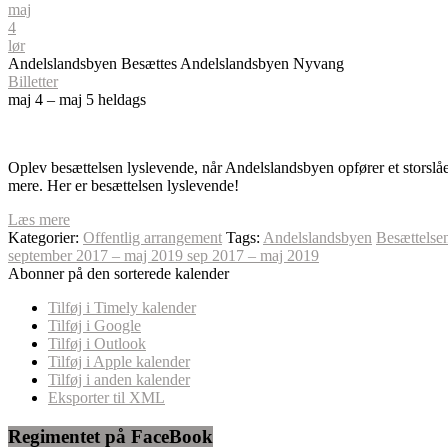
maj
4
lør
Andelslandsbyen Besættes
Andelslandsbyen Nyvang
Billetter
maj 4 – maj 5
heldags
Oplev besættelsen lyslevende, når Andelslandsbyen opfører et storslået
mere. Her er besættelsen lyslevende!
Læs mere
Kategorier:
Offentlig arrangement
Tags:
Andelslandsbyen
Besættelse
september 2017 – maj 2019
sep 2017 – maj 2019
Abonner på den sorterede kalender
Tilføj i Timely kalender
Tilføj i Google
Tilføj i Outlook
Tilføj i Apple kalender
Tilføj i anden kalender
Eksporter til XML
Regimentet på FaceBook