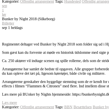
Kategorier:
Offentlig arrangement
Tags:
Hundested
Offentlig arrang
sep
1
lør
Bunker by Night 2018 (Silkeborg)
Billetter
sep 1
heldags
Regimentet deltager ved Bunker by Night 2018 som folder sig ud i H
Som gæst kan du forvente at møde en historisk tidslomme med sigte p
Ca. 250 aktører vil indtage scenen og spille rollerne, dels som de stri
Arrangørerne har samlet de bedste til opgaven. Alle grupper forbereder
du kan opleve det tæt på, ligesom køretøjer, både civile og militære.
Arrangørerne genskaber den hyggelige stemning som de er kendt for me
effects i filmen “Flammen & Citronen” med flere. Ind imellem disse st
Læs mere på BUnker by Nights hjemmeside: https://bunkerbynight.dk
Læs mere
Kategorier:
Offentlig arrangement
Tags:
BBN
Besættelsen
Bunker by