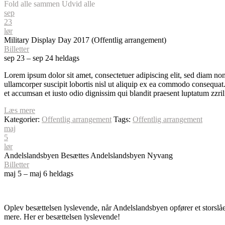
Fold alle sammen
Udvid alle
sep
23
lør
Military Display Day 2017 (Offentlig arrangement)
Billetter
sep 23 – sep 24
heldags
Lorem ipsum dolor sit amet, consectetuer adipiscing elit, sed diam n
ullamcorper suscipit lobortis nisl ut aliquip ex ea commodo consequat. D
et accumsan et iusto odio dignissim qui blandit praesent luptatum zzril
Læs mere
Kategorier:
Offentlig arrangement
Tags:
Offentlig arrangement
maj
5
lør
Andelslandsbyen Besættes
Andelslandsbyen Nyvang
Billetter
maj 5 – maj 6
heldags
Oplev besættelsen lyslevende, når Andelslandsbyen opfører et storslået
mere. Her er besættelsen lyslevende!