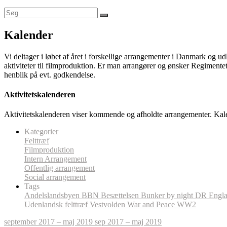
Kalender
Vi deltager i løbet af året i forskellige arrangementer i Danmark og u
aktiviteter til filmproduktion. Er man arrangører og ønsker Regimentet
henblik på evt. godkendelse.
Aktivitetskalenderen
Aktivitetskalenderen viser kommende og afholdte arrangementer. Kal
Kategorier
Felttræf
Filmproduktion
Intern Arrangement
Offentlig arrangement
Social arrangement
Tags
Andelslandsbyen
BBN
Besættelsen
Bunker by night
DR
Engl
Udenlandsk felttræf
Vestvolden
War and Peace
WW2
september 2017 – maj 2019
sep 2017 – maj 2019