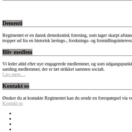
Dementi
Regimentet er en dansk demokratisk forening, som tager skarpt afstan
tropper ud fra en historisk lærings-, forsknings- og formidlingsinteres
Bliv medlem
Vi leder altid efter nye engagerede medlemmer, og som udgangspunkt fo
samling medlemmer, der er tæt strikket sammen socialt.
Læs mere…
Kontakt os
Ønsker du at kontakte Regimentet kan du sende en forespørgsel via vor
Kontakt os