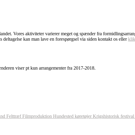
dlandet. Vores aktiviteter varierer meget og spænder fra formidlingsarra
s deltagelse kan man lave en forespørgsel via siden kontakt os eller
kli
enderen viser pt kun arrangementer fra 2017-2018.
and
Felttræf
Filmproduktion
Hundested
køretøjer
Krigshistorisk festiva