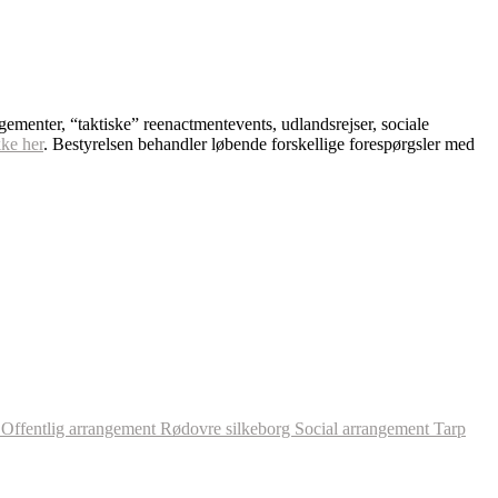
ngementer, “taktiske” reenactmentevents, udlandsrejser, sociale
kke her
. Bestyrelsen behandler løbende forskellige forespørgsler med
l
Offentlig arrangement
Rødovre
silkeborg
Social arrangement
Tarp