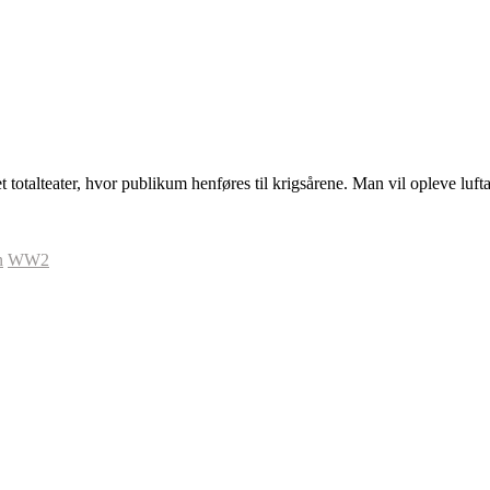
 totalteater, hvor publikum henføres til krigsårene. Man vil opleve luf
n
WW2