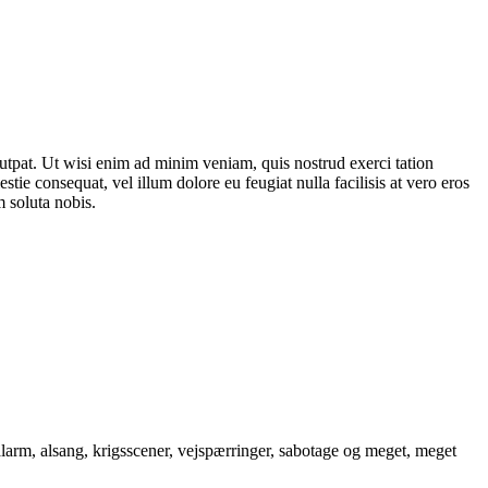
utpat. Ut wisi enim ad minim veniam, quis nostrud exerci tation
tie consequat, vel illum dolore eu feugiat nulla facilisis at vero eros
m soluta nobis.
talarm, alsang, krigsscener, vejspærringer, sabotage og meget, meget