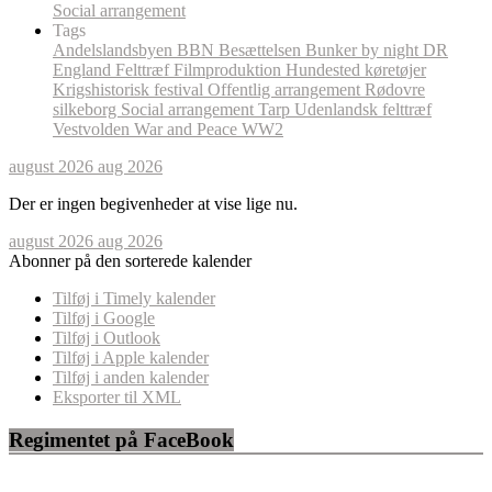
Social arrangement
Tags
Andelslandsbyen
BBN
Besættelsen
Bunker by night
DR
England
Felttræf
Filmproduktion
Hundested
køretøjer
Krigshistorisk festival
Offentlig arrangement
Rødovre
silkeborg
Social arrangement
Tarp
Udenlandsk felttræf
Vestvolden
War and Peace
WW2
august 2026
aug 2026
Der er ingen begivenheder at vise lige nu.
august 2026
aug 2026
Abonner på den sorterede kalender
Tilføj i Timely kalender
Tilføj i Google
Tilføj i Outlook
Tilføj i Apple kalender
Tilføj i anden kalender
Eksporter til XML
Regimentet på FaceBook