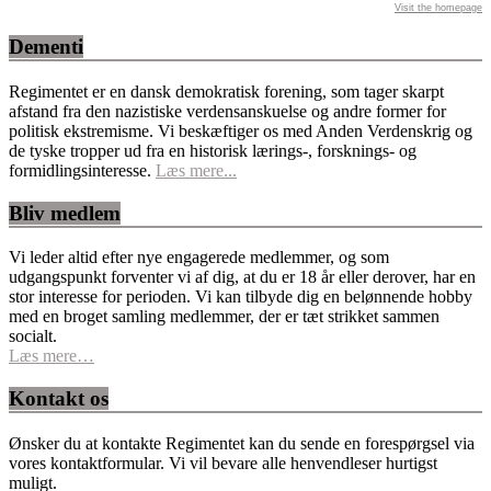
Visit the homepage
Dementi
Regimentet er en dansk demokratisk forening, som tager skarpt
afstand fra den nazistiske verdensanskuelse og andre former for
politisk ekstremisme. Vi beskæftiger os med Anden Verdenskrig og
de tyske tropper ud fra en historisk lærings-, forsknings- og
formidlingsinteresse.
Læs mere...
Bliv medlem
Vi leder altid efter nye engagerede medlemmer, og som
udgangspunkt forventer vi af dig, at du er 18 år eller derover, har en
stor interesse for perioden. Vi kan tilbyde dig en belønnende hobby
med en broget samling medlemmer, der er tæt strikket sammen
socialt.
Læs mere…
Kontakt os
Ønsker du at kontakte Regimentet kan du sende en forespørgsel via
vores kontaktformular. Vi vil bevare alle henvendleser hurtigst
muligt.