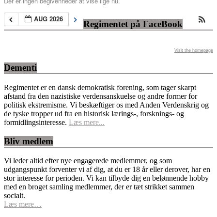
Der er ingen begivenheder at vise lige nu.
AUG 2026
Regimentet på FaceBook
Visit the homepage
Dementi
Regimentet er en dansk demokratisk forening, som tager skarpt
afstand fra den nazistiske verdensanskuelse og andre former for
politisk ekstremisme. Vi beskæftiger os med Anden Verdenskrig og
de tyske tropper ud fra en historisk lærings-, forsknings- og
formidlingsinteresse.
Læs mere...
Bliv medlem
Vi leder altid efter nye engagerede medlemmer, og som
udgangspunkt forventer vi af dig, at du er 18 år eller derover, har en
stor interesse for perioden. Vi kan tilbyde dig en belønnende hobby
med en broget samling medlemmer, der er tæt strikket sammen
socialt.
Læs mere…