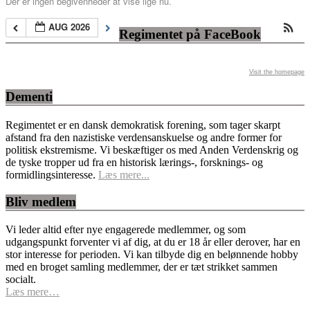
Der er ingen begivenheder at vise lige nu.
AUG 2026
Regimentet på FaceBook
Visit the homepage
Dementi
Regimentet er en dansk demokratisk forening, som tager skarpt
afstand fra den nazistiske verdensanskuelse og andre former for
politisk ekstremisme. Vi beskæftiger os med Anden Verdenskrig og
de tyske tropper ud fra en historisk lærings-, forsknings- og
formidlingsinteresse.
Læs mere...
Bliv medlem
Vi leder altid efter nye engagerede medlemmer, og som
udgangspunkt forventer vi af dig, at du er 18 år eller derover, har en
stor interesse for perioden. Vi kan tilbyde dig en belønnende hobby
med en broget samling medlemmer, der er tæt strikket sammen
socialt.
Læs mere…