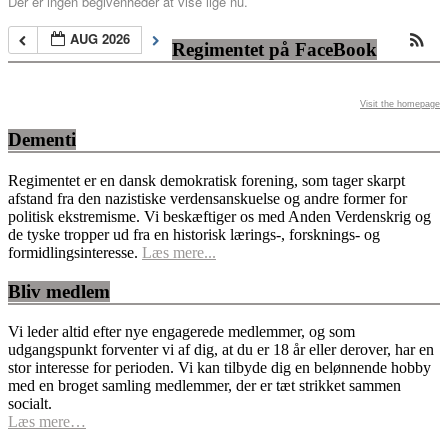
Der er ingen begivenheder at vise lige nu.
AUG 2026
Regimentet på FaceBook
Visit the homepage
Dementi
Regimentet er en dansk demokratisk forening, som tager skarpt
afstand fra den nazistiske verdensanskuelse og andre former for
politisk ekstremisme. Vi beskæftiger os med Anden Verdenskrig og
de tyske tropper ud fra en historisk lærings-, forsknings- og
formidlingsinteresse.
Læs mere...
Bliv medlem
Vi leder altid efter nye engagerede medlemmer, og som
udgangspunkt forventer vi af dig, at du er 18 år eller derover, har en
stor interesse for perioden. Vi kan tilbyde dig en belønnende hobby
med en broget samling medlemmer, der er tæt strikket sammen
socialt.
Læs mere…