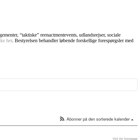
ngementer, “taktiske” reenactmentevents, udlandsrejser, sociale
kke her
. Bestyrelsen behandler løbende forskellige forespørgsler med
Abonner på den sorterede kalender
Visit the homepage