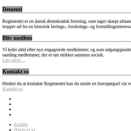
Dementi
Regimentet er en dansk demokratisk forening, som tager skarpt afstan
tropper ud fra en historisk lærings-, forsknings- og formidlingsinteres
Bliv medlem
Vi leder altid efter nye engagerede medlemmer, og som udgangspunkt fo
samling medlemmer, der er tæt strikket sammen socialt.
Læs mere…
Kontakt os
Ønsker du at kontakte Regimentet kan du sende en forespørgsel via vor
Kontakt os
Forside
Hvem er vi