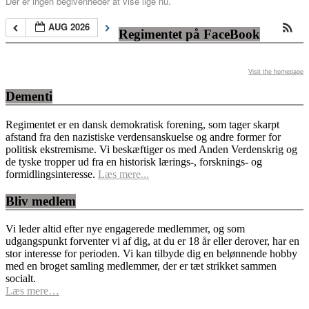
Der er ingen begivenheder at vise lige nu.
AUG 2026
Regimentet på FaceBook
Visit the homepage
Dementi
Regimentet er en dansk demokratisk forening, som tager skarpt
afstand fra den nazistiske verdensanskuelse og andre former for
politisk ekstremisme. Vi beskæftiger os med Anden Verdenskrig og
de tyske tropper ud fra en historisk lærings-, forsknings- og
formidlingsinteresse.
Læs mere...
Bliv medlem
Vi leder altid efter nye engagerede medlemmer, og som
udgangspunkt forventer vi af dig, at du er 18 år eller derover, har en
stor interesse for perioden. Vi kan tilbyde dig en belønnende hobby
med en broget samling medlemmer, der er tæt strikket sammen
socialt.
Læs mere…