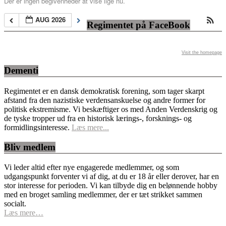
Der er ingen begivenheder at vise lige nu.
AUG 2026
Regimentet på FaceBook
Visit the homepage
Dementi
Regimentet er en dansk demokratisk forening, som tager skarpt
afstand fra den nazistiske verdensanskuelse og andre former for
politisk ekstremisme. Vi beskæftiger os med Anden Verdenskrig og
de tyske tropper ud fra en historisk lærings-, forsknings- og
formidlingsinteresse.
Læs mere...
Bliv medlem
Vi leder altid efter nye engagerede medlemmer, og som
udgangspunkt forventer vi af dig, at du er 18 år eller derover, har en
stor interesse for perioden. Vi kan tilbyde dig en belønnende hobby
med en broget samling medlemmer, der er tæt strikket sammen
socialt.
Læs mere…