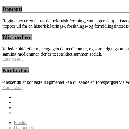
Dementi
Regimentet er en dansk demokratisk forening, som tager skarpt afstan
tropper ud fra en historisk lærings-, forsknings- og formidlingsinteres
Bliv medlem
Vi leder altid efter nye engagerede medlemmer, og som udgangspunkt fo
samling medlemmer, der er tæt strikket sammen socialt.
Læs mere…
Kontakt os
Ønsker du at kontakte Regimentet kan du sende en forespørgsel via vor
Kontakt os
Forside
Hvem er vi