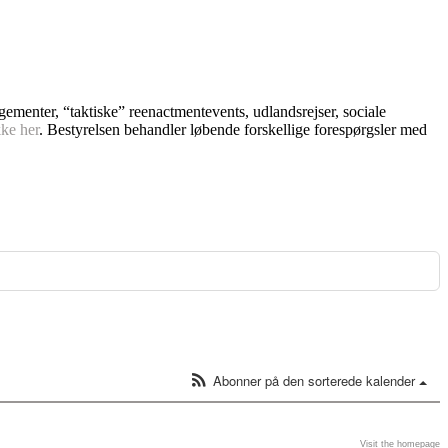
ngementer, “taktiske” reenactmentevents, udlandsrejser, sociale
kke her
. Bestyrelsen behandler løbende forskellige forespørgsler med
Abonner på den sorterede kalender
Visit the homepage