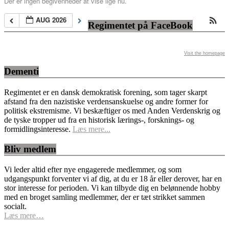
Der er ingen begivenheder at vise lige nu.
AUG 2026
Regimentet på FaceBook
Visit the homepage
Dementi
Regimentet er en dansk demokratisk forening, som tager skarpt
afstand fra den nazistiske verdensanskuelse og andre former for
politisk ekstremisme. Vi beskæftiger os med Anden Verdenskrig og
de tyske tropper ud fra en historisk lærings-, forsknings- og
formidlingsinteresse.
Læs mere...
Bliv medlem
Vi leder altid efter nye engagerede medlemmer, og som
udgangspunkt forventer vi af dig, at du er 18 år eller derover, har en
stor interesse for perioden. Vi kan tilbyde dig en belønnende hobby
med en broget samling medlemmer, der er tæt strikket sammen
socialt.
Læs mere…