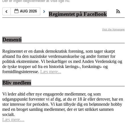
Der er ingen begivenheder at vise lige nu.
AUG 2026
Regimentet på FaceBook
Visit the homepage
Dementi
Regimentet er en dansk demokratisk forening, som tager skarpt
afstand fra den nazistiske verdensanskuelse og andre former for
politisk ekstremisme. Vi beskæftiger os med Anden Verdenskrig og
de tyske tropper ud fra en historisk lærings-, forsknings- og
formidlingsinteresse.
Læs mere...
Bliv medlem
Vi leder altid efter nye engagerede medlemmer, og som
udgangspunkt forventer vi af dig, at du er 18 år eller derover, har en
stor interesse for perioden. Vi kan tilbyde dig en belønnende hobby
med en broget samling medlemmer, der er tæt strikket sammen
socialt.
Læs mere…