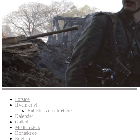
Forside
Hvem er vi
Enheder vi portrætterer
Kalender
Galleri
Medlemskab
Kontakt os
English