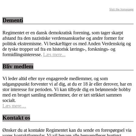
Visit the homepage
Dementi
Regimentet er en dansk demokratisk forening, som tager skarpt
afstand fra den nazistiske verdensanskuelse og andre former for
politisk ekstremisme. Vi beskæftiger os med Anden Verdenskrig og
de tyske tropper ud fra en historisk lærings-, forsknings- og
formidlingsinteresse.
Læs mere...
Bliv medlem
Vi leder altid efter nye engagerede medlemmer, og som
udgangspunkt forventer vi af dig, at du er 18 år eller derover, har en
stor interesse for perioden. Vi kan tilbyde dig en belønnende hobby
med en broget samling medlemmer, der er tæt strikket sammen
socialt.
Læs mere…
Kontakt os
Ønsker du at kontakte Regimentet kan du sende en forespørgsel via
vores kontaktformular. Vi vil bevare alle henvendleser hurtigst