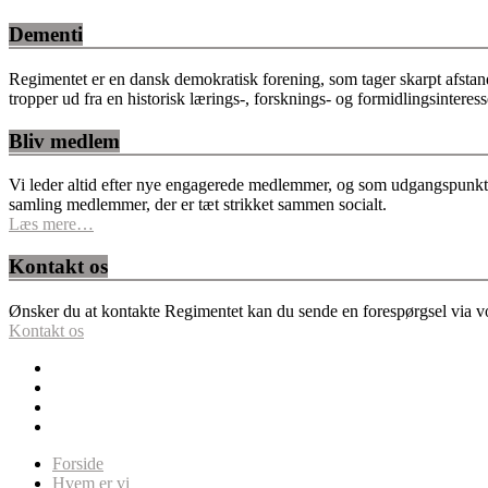
Dementi
Regimentet er en dansk demokratisk forening, som tager skarpt afstan
tropper ud fra en historisk lærings-, forsknings- og formidlingsinteres
Bliv medlem
Vi leder altid efter nye engagerede medlemmer, og som udgangspunkt fo
samling medlemmer, der er tæt strikket sammen socialt.
Læs mere…
Kontakt os
Ønsker du at kontakte Regimentet kan du sende en forespørgsel via vor
Kontakt os
Forside
Hvem er vi