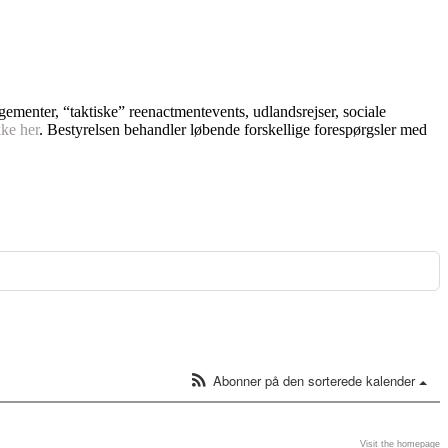
ngementer, “taktiske” reenactmentevents, udlandsrejser, sociale
kke her
. Bestyrelsen behandler løbende forskellige forespørgsler med
Abonner på den sorterede kalender
Visit the homepage