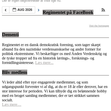
Der er ingen begivenheder at vise lige nu.
AUG 2026
Regimentet på FaceBook
Visit the homepage
Dementi
Regimentet er en dansk demokratisk forening, som tager skarpt
afstand fra den nazistiske verdensanskuelse og andre former for
politisk ekstremisme. Vi beskæftiger os med Anden Verdenskrig og
de tyske tropper ud fra en historisk lærings-, forsknings- og
formidlingsinteresse.
Læs mere...
Bliv medlem
Vi leder altid efter nye engagerede medlemmer, og som
udgangspunkt forventer vi af dig, at du er 18 år eller derover, har en
stor interesse for perioden. Vi kan tilbyde dig en belønnende hobby
med en broget samling medlemmer, der er tæt strikket sammen
socialt.
Læs mere…