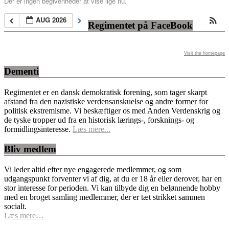
Der er ingen begivenheder at vise lige nu.
AUG 2026
Regimentet på FaceBook
Visit the homepage
Dementi
Regimentet er en dansk demokratisk forening, som tager skarpt
afstand fra den nazistiske verdensanskuelse og andre former for
politisk ekstremisme. Vi beskæftiger os med Anden Verdenskrig og
de tyske tropper ud fra en historisk lærings-, forsknings- og
formidlingsinteresse.
Læs mere...
Bliv medlem
Vi leder altid efter nye engagerede medlemmer, og som
udgangspunkt forventer vi af dig, at du er 18 år eller derover, har en
stor interesse for perioden. Vi kan tilbyde dig en belønnende hobby
med en broget samling medlemmer, der er tæt strikket sammen
socialt.
Læs mere…