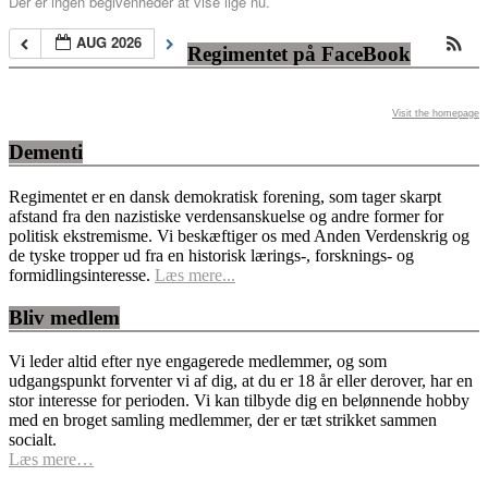
Der er ingen begivenheder at vise lige nu.
AUG 2026
Regimentet på FaceBook
Visit the homepage
Dementi
Regimentet er en dansk demokratisk forening, som tager skarpt
afstand fra den nazistiske verdensanskuelse og andre former for
politisk ekstremisme. Vi beskæftiger os med Anden Verdenskrig og
de tyske tropper ud fra en historisk lærings-, forsknings- og
formidlingsinteresse.
Læs mere...
Bliv medlem
Vi leder altid efter nye engagerede medlemmer, og som
udgangspunkt forventer vi af dig, at du er 18 år eller derover, har en
stor interesse for perioden. Vi kan tilbyde dig en belønnende hobby
med en broget samling medlemmer, der er tæt strikket sammen
socialt.
Læs mere…