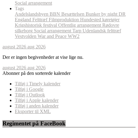
Social arrangement
Tags
Andelslandsbyen
BBN
Besættelsen
Bunker by night
DR
England
Felttræf
Filmproduktion
Hundested
køretøjer
Krigshistorisk festival
Offentlig arrangement
Rødovre
silkeborg
Social arrangement
Tarp
Udenlandsk felttræf
Vestvolden
War and Peace
WW2
august 2026
aug 2026
Der er ingen begivenheder at vise lige nu.
august 2026
aug 2026
Abonner på den sorterede kalender
Tilføj i Timely kalender
Tilføj i Google
Tilføj i Outlook
Tilføj i Apple kalender
Tilføj i anden kalender
Eksporter til XML
Regimentet på FaceBook