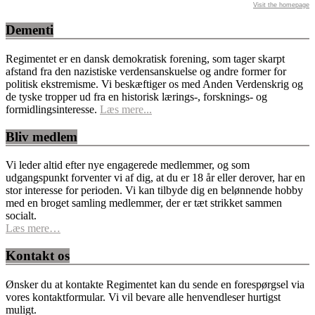
Visit the homepage
Dementi
Regimentet er en dansk demokratisk forening, som tager skarpt
afstand fra den nazistiske verdensanskuelse og andre former for
politisk ekstremisme. Vi beskæftiger os med Anden Verdenskrig og
de tyske tropper ud fra en historisk lærings-, forsknings- og
formidlingsinteresse.
Læs mere...
Bliv medlem
Vi leder altid efter nye engagerede medlemmer, og som
udgangspunkt forventer vi af dig, at du er 18 år eller derover, har en
stor interesse for perioden. Vi kan tilbyde dig en belønnende hobby
med en broget samling medlemmer, der er tæt strikket sammen
socialt.
Læs mere…
Kontakt os
Ønsker du at kontakte Regimentet kan du sende en forespørgsel via
vores kontaktformular. Vi vil bevare alle henvendleser hurtigst
muligt.