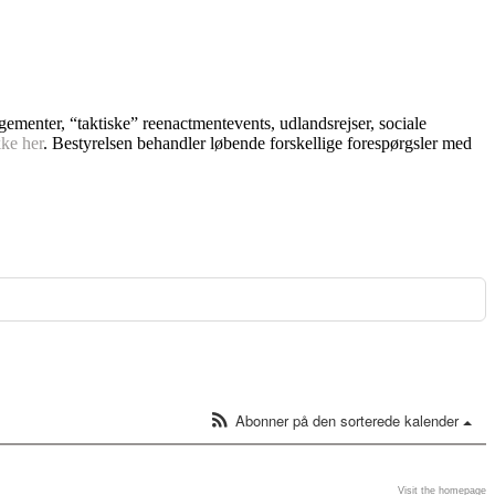
ngementer, “taktiske” reenactmentevents, udlandsrejser, sociale
kke her
. Bestyrelsen behandler løbende forskellige forespørgsler med
Abonner på den sorterede kalender
Visit the homepage