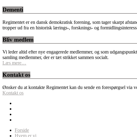
Dementi
Regimentet er en dansk demokratisk forening, som tager skarpt afstan
tropper ud fra en historisk lærings-, forsknings- og formidlingsinteres
Bliv medlem
Vi leder altid efter nye engagerede medlemmer, og som udgangspunkt fo
samling medlemmer, der er tæt strikket sammen socialt.
Læs mere…
Kontakt os
Ønsker du at kontakte Regimentet kan du sende en forespørgsel via vor
Kontakt os
Forside
Hvem er vi