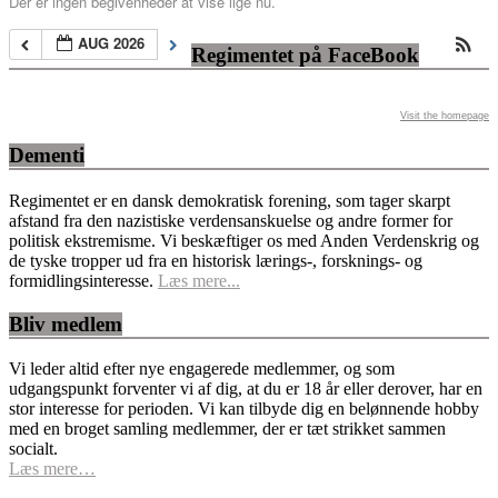
Der er ingen begivenheder at vise lige nu.
AUG 2026
Regimentet på FaceBook
Visit the homepage
Dementi
Regimentet er en dansk demokratisk forening, som tager skarpt
afstand fra den nazistiske verdensanskuelse og andre former for
politisk ekstremisme. Vi beskæftiger os med Anden Verdenskrig og
de tyske tropper ud fra en historisk lærings-, forsknings- og
formidlingsinteresse.
Læs mere...
Bliv medlem
Vi leder altid efter nye engagerede medlemmer, og som
udgangspunkt forventer vi af dig, at du er 18 år eller derover, har en
stor interesse for perioden. Vi kan tilbyde dig en belønnende hobby
med en broget samling medlemmer, der er tæt strikket sammen
socialt.
Læs mere…