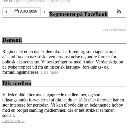
Der er ingen begivenheder at vise lige nu.
AUG 2026
Regimentet på FaceBook
Visit the homepage
Dementi
Regimentet er en dansk demokratisk forening, som tager skarpt
afstand fra den nazistiske verdensanskuelse og andre former for
politisk ekstremisme. Vi beskæftiger os med Anden Verdenskrig og
de tyske tropper ud fra en historisk lærings-, forsknings- og
formidlingsinteresse.
Læs mere...
Bliv medlem
Vi leder altid efter nye engagerede medlemmer, og som
udgangspunkt forventer vi af dig, at du er 18 år eller derover, har en
stor interesse for perioden. Vi kan tilbyde dig en belønnende hobby
med en broget samling medlemmer, der er tæt strikket sammen
socialt.
Læs mere…