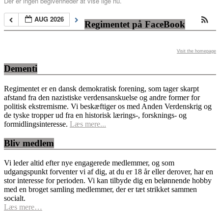
Der er ingen begivenheder at vise lige nu.
AUG 2026
Regimentet på FaceBook
Visit the homepage
Dementi
Regimentet er en dansk demokratisk forening, som tager skarpt
afstand fra den nazistiske verdensanskuelse og andre former for
politisk ekstremisme. Vi beskæftiger os med Anden Verdenskrig og
de tyske tropper ud fra en historisk lærings-, forsknings- og
formidlingsinteresse.
Læs mere...
Bliv medlem
Vi leder altid efter nye engagerede medlemmer, og som
udgangspunkt forventer vi af dig, at du er 18 år eller derover, har en
stor interesse for perioden. Vi kan tilbyde dig en belønnende hobby
med en broget samling medlemmer, der er tæt strikket sammen
socialt.
Læs mere…