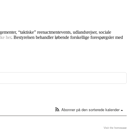
ngementer, “taktiske” reenactmentevents, udlandsrejser, sociale
kke her
. Bestyrelsen behandler løbende forskellige forespørgsler med
Abonner på den sorterede kalender
Visit the homepage