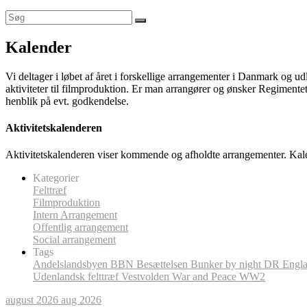
Kalender
Vi deltager i løbet af året i forskellige arrangementer i Danmark og u
aktiviteter til filmproduktion. Er man arrangører og ønsker Regimentet
henblik på evt. godkendelse.
Aktivitetskalenderen
Aktivitetskalenderen viser kommende og afholdte arrangementer. Kal
Kategorier
Felttræf
Filmproduktion
Intern Arrangement
Offentlig arrangement
Social arrangement
Tags
Andelslandsbyen
BBN
Besættelsen
Bunker by night
DR
Engl
Udenlandsk felttræf
Vestvolden
War and Peace
WW2
august 2026
aug 2026