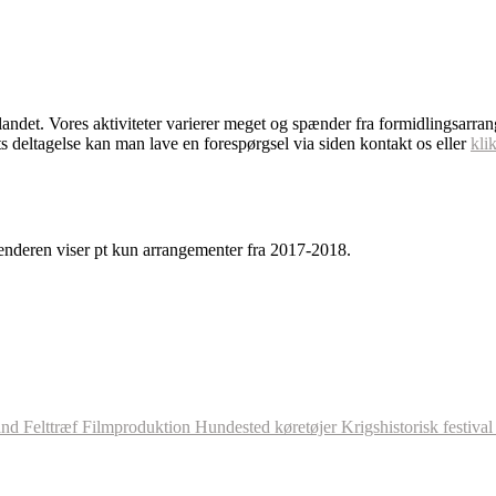
dlandet. Vores aktiviteter varierer meget og spænder fra formidlingsarra
s deltagelse kan man lave en forespørgsel via siden kontakt os eller
kli
enderen viser pt kun arrangementer fra 2017-2018.
and
Felttræf
Filmproduktion
Hundested
køretøjer
Krigshistorisk festiva