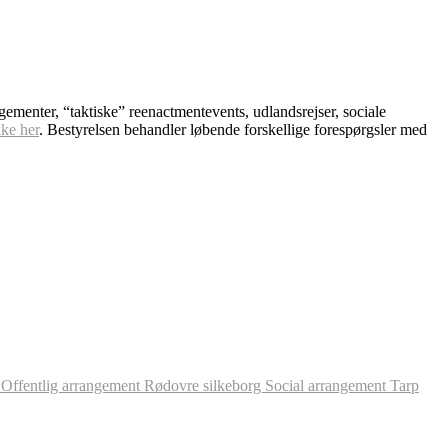
ngementer, “taktiske” reenactmentevents, udlandsrejser, sociale
kke her
. Bestyrelsen behandler løbende forskellige forespørgsler med
l
Offentlig arrangement
Rødovre
silkeborg
Social arrangement
Tarp