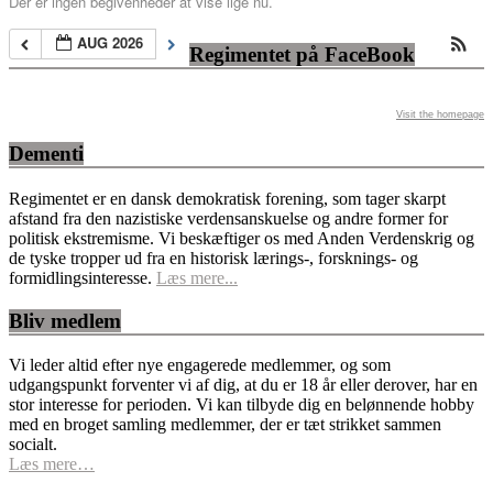
Der er ingen begivenheder at vise lige nu.
AUG 2026
Regimentet på FaceBook
Visit the homepage
Dementi
Regimentet er en dansk demokratisk forening, som tager skarpt
afstand fra den nazistiske verdensanskuelse og andre former for
politisk ekstremisme. Vi beskæftiger os med Anden Verdenskrig og
de tyske tropper ud fra en historisk lærings-, forsknings- og
formidlingsinteresse.
Læs mere...
Bliv medlem
Vi leder altid efter nye engagerede medlemmer, og som
udgangspunkt forventer vi af dig, at du er 18 år eller derover, har en
stor interesse for perioden. Vi kan tilbyde dig en belønnende hobby
med en broget samling medlemmer, der er tæt strikket sammen
socialt.
Læs mere…