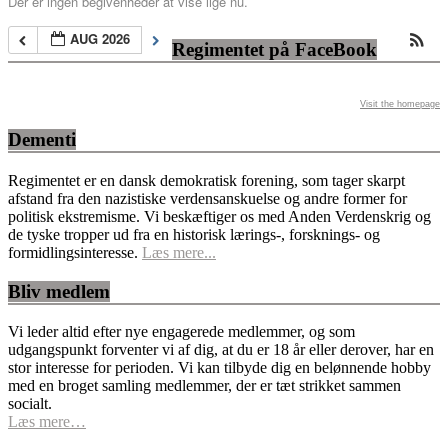
Der er ingen begivenheder at vise lige nu.
AUG 2026
Regimentet på FaceBook
Visit the homepage
Dementi
Regimentet er en dansk demokratisk forening, som tager skarpt
afstand fra den nazistiske verdensanskuelse og andre former for
politisk ekstremisme. Vi beskæftiger os med Anden Verdenskrig og
de tyske tropper ud fra en historisk lærings-, forsknings- og
formidlingsinteresse.
Læs mere...
Bliv medlem
Vi leder altid efter nye engagerede medlemmer, og som
udgangspunkt forventer vi af dig, at du er 18 år eller derover, har en
stor interesse for perioden. Vi kan tilbyde dig en belønnende hobby
med en broget samling medlemmer, der er tæt strikket sammen
socialt.
Læs mere…