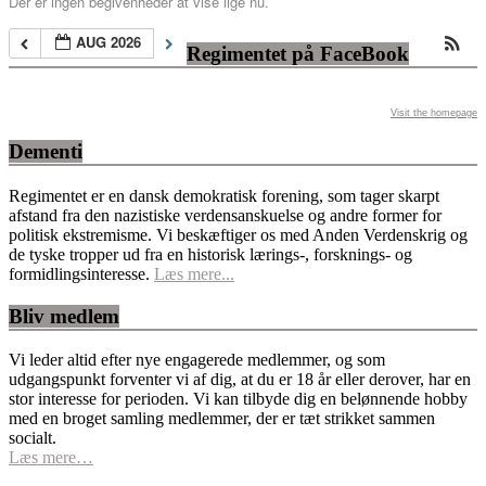
Der er ingen begivenheder at vise lige nu.
AUG 2026
Regimentet på FaceBook
Visit the homepage
Dementi
Regimentet er en dansk demokratisk forening, som tager skarpt
afstand fra den nazistiske verdensanskuelse og andre former for
politisk ekstremisme. Vi beskæftiger os med Anden Verdenskrig og
de tyske tropper ud fra en historisk lærings-, forsknings- og
formidlingsinteresse.
Læs mere...
Bliv medlem
Vi leder altid efter nye engagerede medlemmer, og som
udgangspunkt forventer vi af dig, at du er 18 år eller derover, har en
stor interesse for perioden. Vi kan tilbyde dig en belønnende hobby
med en broget samling medlemmer, der er tæt strikket sammen
socialt.
Læs mere…