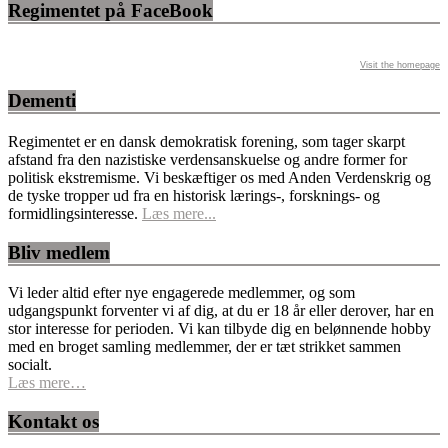
Regimentet på FaceBook
Visit the homepage
Dementi
Regimentet er en dansk demokratisk forening, som tager skarpt
afstand fra den nazistiske verdensanskuelse og andre former for
politisk ekstremisme. Vi beskæftiger os med Anden Verdenskrig og
de tyske tropper ud fra en historisk lærings-, forsknings- og
formidlingsinteresse.
Læs mere...
Bliv medlem
Vi leder altid efter nye engagerede medlemmer, og som
udgangspunkt forventer vi af dig, at du er 18 år eller derover, har en
stor interesse for perioden. Vi kan tilbyde dig en belønnende hobby
med en broget samling medlemmer, der er tæt strikket sammen
socialt.
Læs mere…
Kontakt os