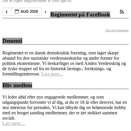
Der er ingen begivenheder at vise lige nu.
AUG 2026
Regimentet på FaceBook
Visit the homepage
Dementi
Regimentet er en dansk demokratisk forening, som tager skarpt
afstand fra den nazistiske verdensanskuelse og andre former for
politisk ekstremisme. Vi beskæftiger os med Anden Verdenskrig og
de tyske tropper ud fra en historisk lærings-, forsknings- og
formidlingsinteresse.
Læs mere...
Bliv medlem
Vi leder altid efter nye engagerede medlemmer, og som
udgangspunkt forventer vi af dig, at du er 18 år eller derover, har en
stor interesse for perioden. Vi kan tilbyde dig en belønnende hobby
med en broget samling medlemmer, der er tæt strikket sammen
socialt.
Læs mere…