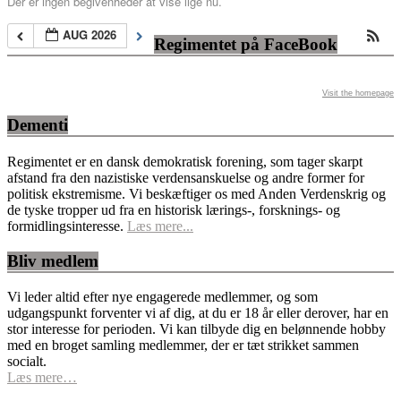
Der er ingen begivenheder at vise lige nu.
AUG 2026
Regimentet på FaceBook
Visit the homepage
Dementi
Regimentet er en dansk demokratisk forening, som tager skarpt
afstand fra den nazistiske verdensanskuelse og andre former for
politisk ekstremisme. Vi beskæftiger os med Anden Verdenskrig og
de tyske tropper ud fra en historisk lærings-, forsknings- og
formidlingsinteresse.
Læs mere...
Bliv medlem
Vi leder altid efter nye engagerede medlemmer, og som
udgangspunkt forventer vi af dig, at du er 18 år eller derover, har en
stor interesse for perioden. Vi kan tilbyde dig en belønnende hobby
med en broget samling medlemmer, der er tæt strikket sammen
socialt.
Læs mere…