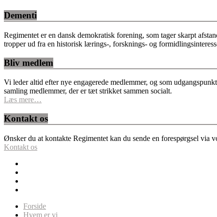
Dementi
Regimentet er en dansk demokratisk forening, som tager skarpt afstan
tropper ud fra en historisk lærings-, forsknings- og formidlingsinteres
Bliv medlem
Vi leder altid efter nye engagerede medlemmer, og som udgangspunkt fo
samling medlemmer, der er tæt strikket sammen socialt.
Læs mere…
Kontakt os
Ønsker du at kontakte Regimentet kan du sende en forespørgsel via vor
Kontakt os
Forside
Hvem er vi