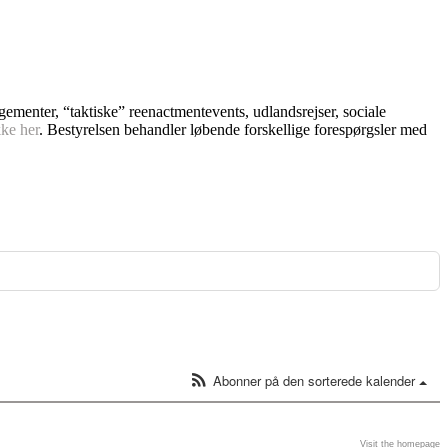
ngementer, “taktiske” reenactmentevents, udlandsrejser, sociale
kke her
. Bestyrelsen behandler løbende forskellige forespørgsler med
Abonner på den sorterede kalender
Visit the homepage