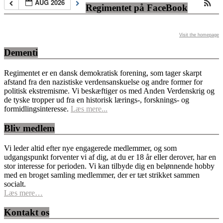
AUG 2026
Regimentet på FaceBook
Visit the homepage
Dementi
Regimentet er en dansk demokratisk forening, som tager skarpt
afstand fra den nazistiske verdensanskuelse og andre former for
politisk ekstremisme. Vi beskæftiger os med Anden Verdenskrig og
de tyske tropper ud fra en historisk lærings-, forsknings- og
formidlingsinteresse.
Læs mere...
Bliv medlem
Vi leder altid efter nye engagerede medlemmer, og som
udgangspunkt forventer vi af dig, at du er 18 år eller derover, har en
stor interesse for perioden. Vi kan tilbyde dig en belønnende hobby
med en broget samling medlemmer, der er tæt strikket sammen
socialt.
Læs mere…
Kontakt os