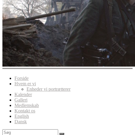
Forside
Hvem er vi
Enheder vi portrætterer
Kalender
Galleri
Medlemskab
Kontakt os
English
Dansk