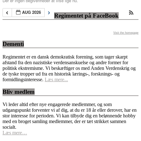
Der er ingen begivenheder at vise lige nu.
AUG 2026
Regimentet på FaceBook
Visit the homepage
Dementi
Regimentet er en dansk demokratisk forening, som tager skarpt
afstand fra den nazistiske verdensanskuelse og andre former for
politisk ekstremisme. Vi beskæftiger os med Anden Verdenskrig og
de tyske tropper ud fra en historisk lærings-, forsknings- og
formidlingsinteresse.
Læs mere...
Bliv medlem
Vi leder altid efter nye engagerede medlemmer, og som
udgangspunkt forventer vi af dig, at du er 18 år eller derover, har en
stor interesse for perioden. Vi kan tilbyde dig en belønnende hobby
med en broget samling medlemmer, der er tæt strikket sammen
socialt.
Læs mere…