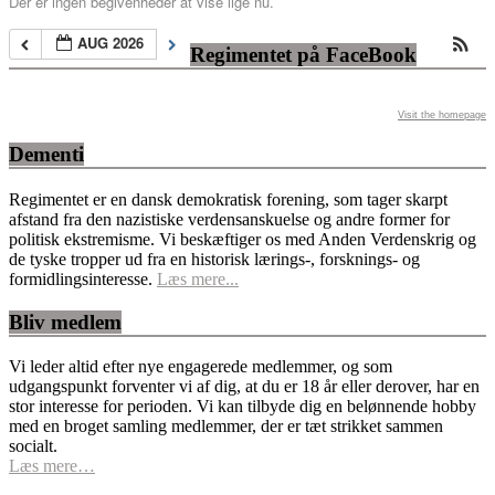
Der er ingen begivenheder at vise lige nu.
AUG 2026
Regimentet på FaceBook
Visit the homepage
Dementi
Regimentet er en dansk demokratisk forening, som tager skarpt
afstand fra den nazistiske verdensanskuelse og andre former for
politisk ekstremisme. Vi beskæftiger os med Anden Verdenskrig og
de tyske tropper ud fra en historisk lærings-, forsknings- og
formidlingsinteresse.
Læs mere...
Bliv medlem
Vi leder altid efter nye engagerede medlemmer, og som
udgangspunkt forventer vi af dig, at du er 18 år eller derover, har en
stor interesse for perioden. Vi kan tilbyde dig en belønnende hobby
med en broget samling medlemmer, der er tæt strikket sammen
socialt.
Læs mere…