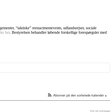
ngementer, “taktiske” reenactmentevents, udlandsrejser, sociale
kke her
. Bestyrelsen behandler løbende forskellige forespørgsler med
Abonner på den sorterede kalender
Visit the homepage