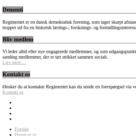
Dementi
Regimentet er en dansk demokratisk forening, som tager skarpt afstan
tropper ud fra en historisk lærings-, forsknings- og formidlingsinteres
Bliv medlem
Vi leder altid efter nye engagerede medlemmer, og som udgangspunkt fo
samling medlemmer, der er tæt strikket sammen socialt.
Læs mere…
Kontakt os
Ønsker du at kontakte Regimentet kan du sende en forespørgsel via vor
Kontakt os
Forside
Hvem er vi