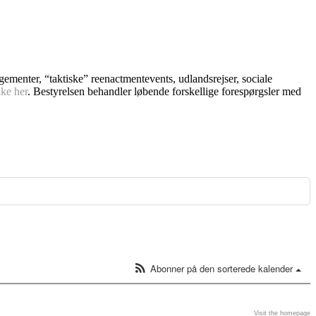
ngementer, “taktiske” reenactmentevents, udlandsrejser, sociale
kke her
. Bestyrelsen behandler løbende forskellige forespørgsler med
Abonner på den sorterede kalender
Visit the homepage