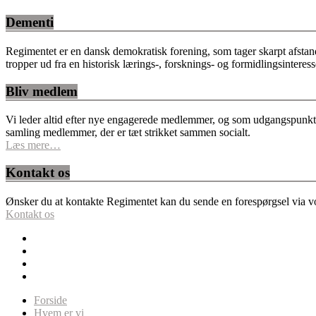
Dementi
Regimentet er en dansk demokratisk forening, som tager skarpt afstan
tropper ud fra en historisk lærings-, forsknings- og formidlingsinteres
Bliv medlem
Vi leder altid efter nye engagerede medlemmer, og som udgangspunkt fo
samling medlemmer, der er tæt strikket sammen socialt.
Læs mere…
Kontakt os
Ønsker du at kontakte Regimentet kan du sende en forespørgsel via vor
Kontakt os
Forside
Hvem er vi