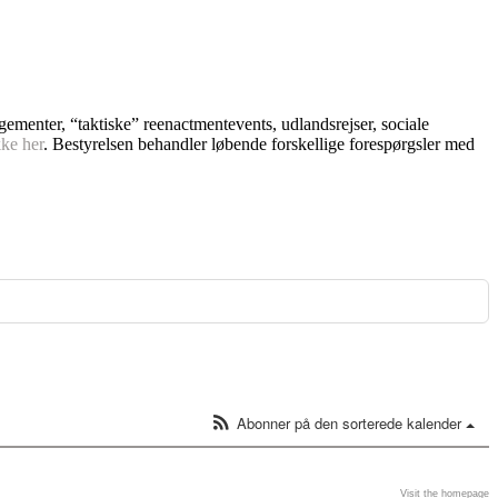
ngementer, “taktiske” reenactmentevents, udlandsrejser, sociale
kke her
. Bestyrelsen behandler løbende forskellige forespørgsler med
Abonner på den sorterede kalender
Visit the homepage