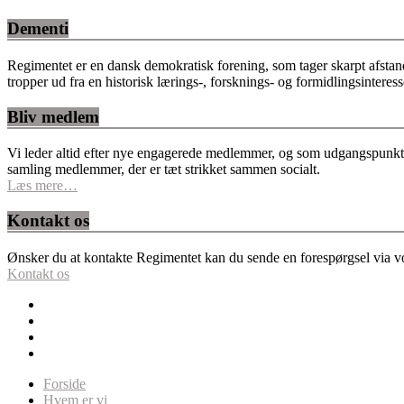
Dementi
Regimentet er en dansk demokratisk forening, som tager skarpt afstan
tropper ud fra en historisk lærings-, forsknings- og formidlingsinteres
Bliv medlem
Vi leder altid efter nye engagerede medlemmer, og som udgangspunkt fo
samling medlemmer, der er tæt strikket sammen socialt.
Læs mere…
Kontakt os
Ønsker du at kontakte Regimentet kan du sende en forespørgsel via vor
Kontakt os
Forside
Hvem er vi