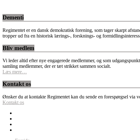
Dementi
Regimentet er en dansk demokratisk forening, som tager skarpt afstan
tropper ud fra en historisk lærings-, forsknings- og formidlingsinteres
Bliv medlem
Vi leder altid efter nye engagerede medlemmer, og som udgangspunkt fo
samling medlemmer, der er tæt strikket sammen socialt.
Læs mere…
Kontakt os
Ønsker du at kontakte Regimentet kan du sende en forespørgsel via vor
Kontakt os