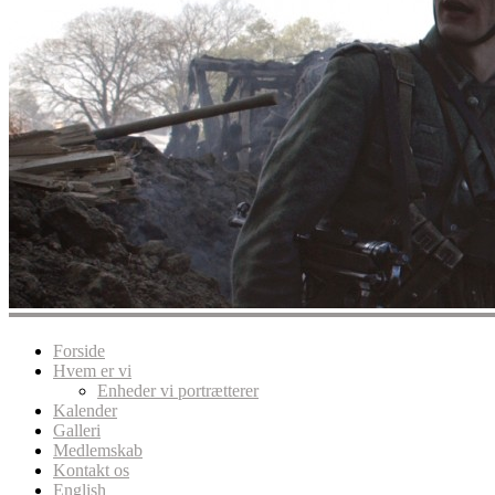
Forside
Hvem er vi
Enheder vi portrætterer
Kalender
Galleri
Medlemskab
Kontakt os
English