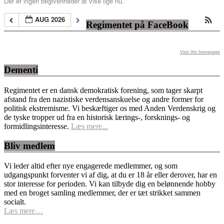
Der er ingen begivenheder at vise lige nu.
AUG 2026
Regimentet på FaceBook
Visit the homepage
Dementi
Regimentet er en dansk demokratisk forening, som tager skarpt
afstand fra den nazistiske verdensanskuelse og andre former for
politisk ekstremisme. Vi beskæftiger os med Anden Verdenskrig og
de tyske tropper ud fra en historisk lærings-, forsknings- og
formidlingsinteresse.
Læs mere...
Bliv medlem
Vi leder altid efter nye engagerede medlemmer, og som
udgangspunkt forventer vi af dig, at du er 18 år eller derover, har en
stor interesse for perioden. Vi kan tilbyde dig en belønnende hobby
med en broget samling medlemmer, der er tæt strikket sammen
socialt.
Læs mere…