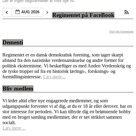
Der er ingen begivenheder at vise lige nu.
AUG 2026
Regimentet på FaceBook
Visit the homepage
Dementi
Regimentet er en dansk demokratisk forening, som tager skarpt
afstand fra den nazistiske verdensanskuelse og andre former for
politisk ekstremisme. Vi beskæftiger os med Anden Verdenskrig og
de tyske tropper ud fra en historisk lærings-, forsknings- og
formidlingsinteresse.
Læs mere...
Bliv medlem
Vi leder altid efter nye engagerede medlemmer, og som
udgangspunkt forventer vi af dig, at du er 18 år eller derover, har en
stor interesse for perioden. Vi kan tilbyde dig en belønnende hobby
med en broget samling medlemmer, der er tæt strikket sammen
socialt.
Læs mere…