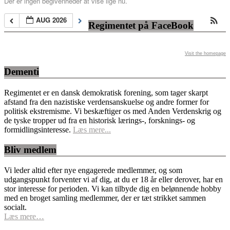
Der er ingen begivenheder at vise lige nu.
AUG 2026
Regimentet på FaceBook
Visit the homepage
Dementi
Regimentet er en dansk demokratisk forening, som tager skarpt
afstand fra den nazistiske verdensanskuelse og andre former for
politisk ekstremisme. Vi beskæftiger os med Anden Verdenskrig og
de tyske tropper ud fra en historisk lærings-, forsknings- og
formidlingsinteresse.
Læs mere...
Bliv medlem
Vi leder altid efter nye engagerede medlemmer, og som
udgangspunkt forventer vi af dig, at du er 18 år eller derover, har en
stor interesse for perioden. Vi kan tilbyde dig en belønnende hobby
med en broget samling medlemmer, der er tæt strikket sammen
socialt.
Læs mere…