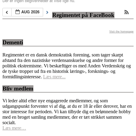
Der er ingen begivenheder at vise lige nu.
AUG 2026
Regimentet på FaceBook
Visit the homepage
Dementi
Regimentet er en dansk demokratisk forening, som tager skarpt
afstand fra den nazistiske verdensanskuelse og andre former for
politisk ekstremisme. Vi beskæftiger os med Anden Verdenskrig og
de tyske tropper ud fra en historisk lærings-, forsknings- og
formidlingsinteresse.
Læs mere...
Bliv medlem
Vi leder altid efter nye engagerede medlemmer, og som
udgangspunkt forventer vi af dig, at du er 18 år eller derover, har en
stor interesse for perioden. Vi kan tilbyde dig en belønnende hobby
med en broget samling medlemmer, der er tæt strikket sammen
socialt.
Læs mere…