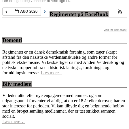
Der er ingen begivenheder at vise lige nu.
AUG 2026
Regimentet på FaceBook
Visit the homepage
Dementi
Regimentet er en dansk demokratisk forening, som tager skarpt
afstand fra den nazistiske verdensanskuelse og andre former for
politisk ekstremisme. Vi beskæftiger os med Anden Verdenskrig og
de tyske tropper ud fra en historisk lærings-, forsknings- og
formidlingsinteresse.
Læs mere...
Bliv medlem
Vi leder altid efter nye engagerede medlemmer, og som
udgangspunkt forventer vi af dig, at du er 18 år eller derover, har en
stor interesse for perioden. Vi kan tilbyde dig en belønnende hobby
med en broget samling medlemmer, der er tæt strikket sammen
socialt.
Læs mere…