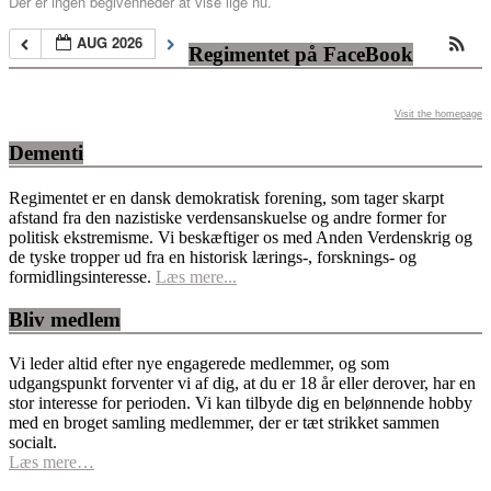
Der er ingen begivenheder at vise lige nu.
AUG 2026
Regimentet på FaceBook
Visit the homepage
Dementi
Regimentet er en dansk demokratisk forening, som tager skarpt
afstand fra den nazistiske verdensanskuelse og andre former for
politisk ekstremisme. Vi beskæftiger os med Anden Verdenskrig og
de tyske tropper ud fra en historisk lærings-, forsknings- og
formidlingsinteresse.
Læs mere...
Bliv medlem
Vi leder altid efter nye engagerede medlemmer, og som
udgangspunkt forventer vi af dig, at du er 18 år eller derover, har en
stor interesse for perioden. Vi kan tilbyde dig en belønnende hobby
med en broget samling medlemmer, der er tæt strikket sammen
socialt.
Læs mere…