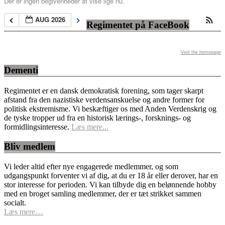
Der er ingen begivenheder at vise lige nu.
AUG 2026
Regimentet på FaceBook
Visit the homepage
Dementi
Regimentet er en dansk demokratisk forening, som tager skarpt
afstand fra den nazistiske verdensanskuelse og andre former for
politisk ekstremisme. Vi beskæftiger os med Anden Verdenskrig og
de tyske tropper ud fra en historisk lærings-, forsknings- og
formidlingsinteresse.
Læs mere...
Bliv medlem
Vi leder altid efter nye engagerede medlemmer, og som
udgangspunkt forventer vi af dig, at du er 18 år eller derover, har en
stor interesse for perioden. Vi kan tilbyde dig en belønnende hobby
med en broget samling medlemmer, der er tæt strikket sammen
socialt.
Læs mere…