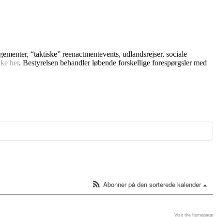
ngementer, “taktiske” reenactmentevents, udlandsrejser, sociale
kke her
. Bestyrelsen behandler løbende forskellige forespørgsler med
Abonner på den sorterede kalender
Visit the homepage