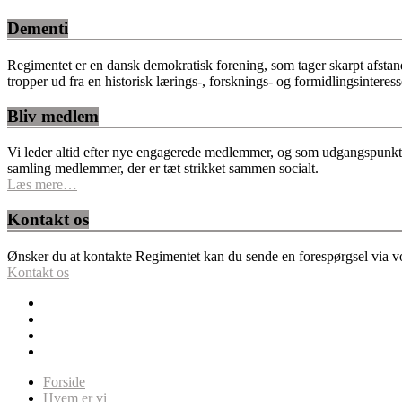
Dementi
Regimentet er en dansk demokratisk forening, som tager skarpt afstan
tropper ud fra en historisk lærings-, forsknings- og formidlingsinteres
Bliv medlem
Vi leder altid efter nye engagerede medlemmer, og som udgangspunkt fo
samling medlemmer, der er tæt strikket sammen socialt.
Læs mere…
Kontakt os
Ønsker du at kontakte Regimentet kan du sende en forespørgsel via vor
Kontakt os
Forside
Hvem er vi