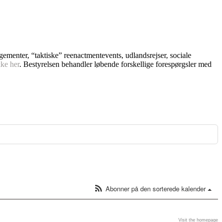
ngementer, “taktiske” reenactmentevents, udlandsrejser, sociale
kke her
. Bestyrelsen behandler løbende forskellige forespørgsler med
Abonner på den sorterede kalender
Visit the homepage