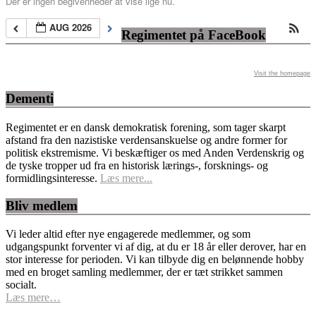
Der er ingen begivenheder at vise lige nu.
AUG 2026
Regimentet på FaceBook
Visit the homepage
Dementi
Regimentet er en dansk demokratisk forening, som tager skarpt
afstand fra den nazistiske verdensanskuelse og andre former for
politisk ekstremisme. Vi beskæftiger os med Anden Verdenskrig og
de tyske tropper ud fra en historisk lærings-, forsknings- og
formidlingsinteresse.
Læs mere...
Bliv medlem
Vi leder altid efter nye engagerede medlemmer, og som
udgangspunkt forventer vi af dig, at du er 18 år eller derover, har en
stor interesse for perioden. Vi kan tilbyde dig en belønnende hobby
med en broget samling medlemmer, der er tæt strikket sammen
socialt.
Læs mere…