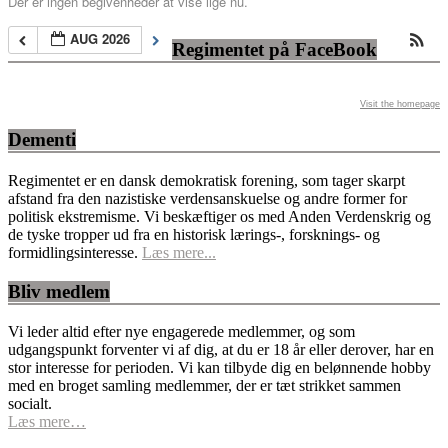
Der er ingen begivenheder at vise lige nu.
AUG 2026
Regimentet på FaceBook
Visit the homepage
Dementi
Regimentet er en dansk demokratisk forening, som tager skarpt
afstand fra den nazistiske verdensanskuelse og andre former for
politisk ekstremisme. Vi beskæftiger os med Anden Verdenskrig og
de tyske tropper ud fra en historisk lærings-, forsknings- og
formidlingsinteresse.
Læs mere...
Bliv medlem
Vi leder altid efter nye engagerede medlemmer, og som
udgangspunkt forventer vi af dig, at du er 18 år eller derover, har en
stor interesse for perioden. Vi kan tilbyde dig en belønnende hobby
med en broget samling medlemmer, der er tæt strikket sammen
socialt.
Læs mere…